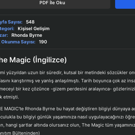
PDF İle Oku
yfa Sayısı:
548
tegori:
Kişisel Gelişim
zar:
Rhonda Byrne
 Okunma Sayısı:
190
he Magic (İngilizce)
rmi yüzyıldan uzun bir süredir, kutsal bir metindeki sözcükler 
fasını karıştırmış ve yanlış anlaşılmıştı. Tarih boyunca çok az i
lmeceyi bir kez çözünce -gizem perdesini aralayınca- gözleriniz
k etmişti.
E MAGIC'te Rhonda Byrne bu hayat değiştiren bilgiyi dünyaya açı
lculukla bu bilgiyi günlük yaşamınıza nasıl uygulayacağınızı öğre
un, hangi şartlar altında olursanız olun, The Magic tüm yaşamınız
anıtım Bülteninden)