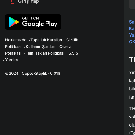
Giriş Yap
Sa
Ka
Ya
Hakkımızda
Topluluk Kuralları
Gizlilik
CK
Politikası
Kullanım Şartları
Çerez
Politikası
Telif Hakları Politikası
S.S.S
T
Yardım
Yi
©2024 · CepteKitaplık · 0.01ß
ka
bi
far
TH
yo
ol
(T