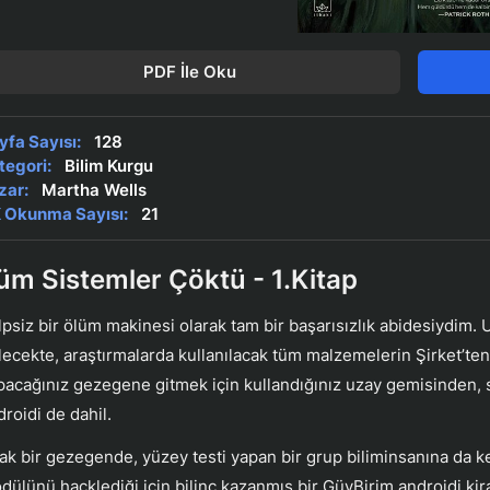
PDF İle Oku
yfa Sayısı:
128
tegori:
Bilim Kurgu
zar:
Martha Wells
 Okunma Sayısı:
21
üm Sistemler Çöktü - 1.Kitap
lpsiz bir ölüm makinesi olarak tam bir başarısızlık abidesiydim. U
lecekte, araştırmalarda kullanılacak tüm malzemelerin Şirket’te
pacağınız gezegene gitmek için kullandığınız uzay gemisinden, 
droidi de dahil.
ak bir gezegende, yüzey testi yapan bir grup biliminsanına da ke
dülünü hacklediği için bilinç kazanmış bir GüvBirim androidi kira