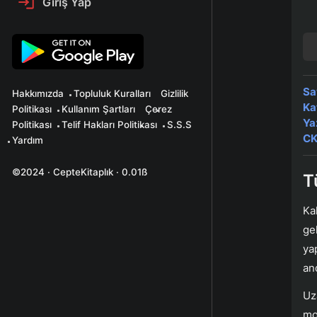
Giriş Yap
Sa
Hakkımızda
Topluluk Kuralları
Gizlilik
Ka
Politikası
Kullanım Şartları
Çerez
Ya
Politikası
Telif Hakları Politikası
S.S.S
CK
Yardım
©2024 · CepteKitaplık · 0.01ß
T
Ka
ge
ya
an
Uz
mo