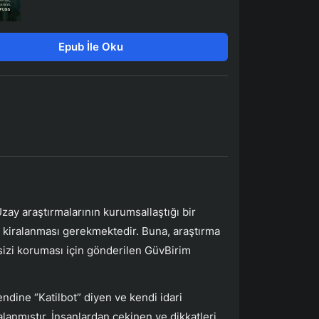
Epub İle Oku
zay araştırmalarının kurumsallaştığı bir
n kiralanması gerekmektedir. Buna, araştırma
sizi koruması için gönderilen GüvBirim
ndine “Katilbot” diyen ve kendi idari
lanmıştır. İnsanlardan çekinen ve dikkatleri