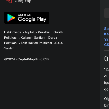
Giriş Yap
Sa
Hakkımızda
Topluluk Kuralları
Gizlilik
Ka
Politikası
Kullanım Şartları
Çerez
Ya
Politikası
Telif Hakları Politikası
S.S.S
CK
Yardım
Ü
©2024 · CepteKitaplık · 0.01ß
"Z
dü
iş
gö
Ol
bi