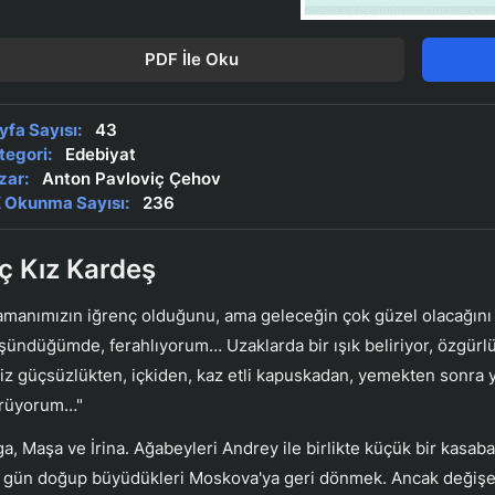
PDF İle Oku
yfa Sayısı:
43
tegori:
Edebiyat
zar:
Anton Pavloviç Çehov
 Okunma Sayısı:
236
ç Kız Kardeş
amanımızın iğrenç olduğunu, ama geleceğin çok güzel olacağını
şündüğümde, ferahlıyorum… Uzaklarda bir ışık beliriyor, özgür
siz güçsüzlükten, içkiden, kaz etli kapuskadan, yemekten sonra y
rüyorum…"
ga, Maşa ve İrina. Ağabeyleri Andrey ile birlikte küçük bir kasab
r gün doğup büyüdükleri Moskova'ya geri dönmek. Ancak değişe