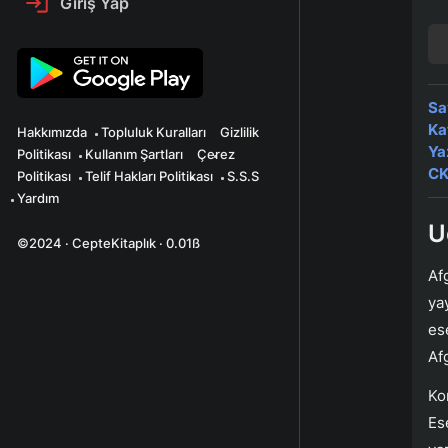
Giriş Yap
Sa
Ka
Hakkımızda
Topluluk Kuralları
Gizlilik
Ya
Politikası
Kullanım Şartları
Çerez
CK
Politikası
Telif Hakları Politikası
S.S.S
Yardım
U
©2024 · CepteKitaplık · 0.01ß
Af
ya
es
Af
Ko
Es