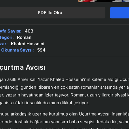
PDF İle Oku
yfa Sayısı:
403
tegori:
Roman
zar:
Khaled Hosseini
 Okunma Sayısı:
594
çurtma Avcısı
gan asıllı Amerikalı Yazar Khaled Hosseini’nin kaleme aldığı Uçu
yımlandığı günden itibaren en çok satan romanlar arasında yer al
er, yazarın hayatından izler taşıyor. Roman, uzun yıllardır siyasi
ganistan’daki insanlık dramına dikkat çekiyor.
nusu arkadaşlık üzerine kurulmuş olan Uçurtma Avcısı, insanlığa 
erinde dostluk bağlarının yanı sıra baba sevgisi, fedakarlık, yalan