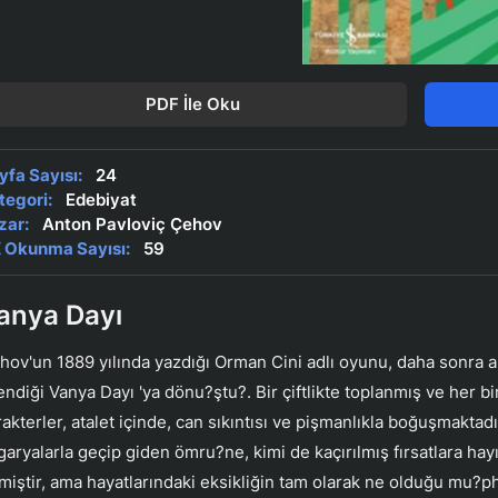
PDF İle Oku
yfa Sayısı:
24
tegori:
Edebiyat
zar:
Anton Pavloviç Çehov
 Okunma Sayısı:
59
anya Dayı
hov'un 1889 yılında yazdığı Orman Cini adlı oyunu, daha sonra 
lendiği Vanya Dayı 'ya dönu?ştu?. Bir çiftlikte toplanmış ve her
akterler, atalet içinde, can sıkıntısı ve pişmanlıkla boğuşmaktadır
garyalarla geçip giden ömru?ne, kimi de kaçırılmış fırsatlara hayı
tmiştir, ama hayatlarındaki eksikliğin tam olarak ne olduğu mu?p