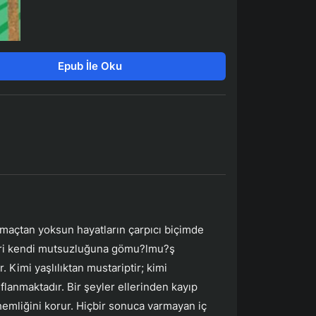
Epub İle Oku
amaçtan yoksun hayatların çarpıcı biçimde
 biri kendi mutsuzluğuna gömu?lmu?ş
. Kimi yaşlılıktan mustariptir; kimi
flanmaktadır. Bir şeyler ellerinden kayıp
hemliğini korur. Hiçbir sonuca varmayan iç