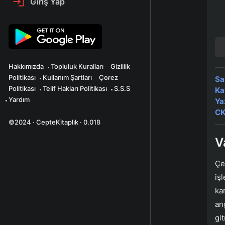
Giriş Yap
Hakkımızda
Topluluk Kuralları
Gizlilik
Politikası
Kullanım Şartları
Çerez
Sa
Politikası
Telif Hakları Politikası
S.S.S
Ka
Yardım
Ya
CK
©2024 · CepteKitaplık · 0.01ß
V
Çe
iş
kar
an
gi