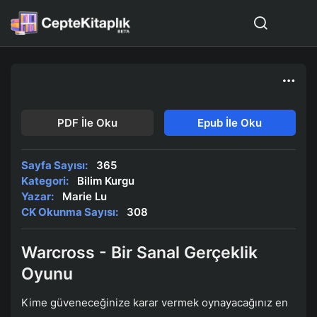
PDF İle Oku
Epub İle Oku
Sayfa Sayısı:
365
Kategori:
Bilim Kurgu
Yazar:
Marie Lu
CK Okunma Sayısı:
308
Warcross - Bir Sanal Gerçeklik
Oyunu
Kime güveneceğinize karar vermek oynayacağınız en