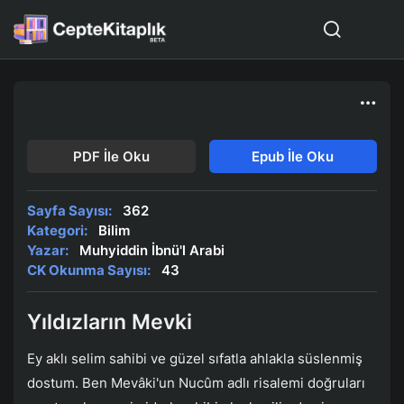
PDF İle Oku
Epub İle Oku
Sayfa Sayısı:
362
Kategori:
Bilim
Yazar:
Muhyiddin İbnü'l Arabi
CK Okunma Sayısı:
43
Yıldızların Mevki
Ey aklı selim sahibi ve güzel sıfatla ahlakla süslenmiş
dostum. Ben Mevâki'un Nucûm adlı risalemi doğruları