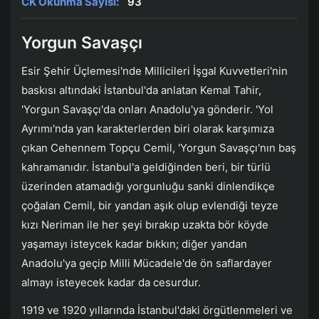
CK Okunma Sayısı:
93
Yorgun Savaşçı
Esir Şehir Üçlemesi'nde Millicileri İşgal Kuvvetleri'nin
baskısı altındaki İstanbul'da anlatan Kemal Tahir,
'Yorgun Savaşçı'da onları Anadolu'ya gönderir. 'Yol
Ayrımı'nda yan karakterlerden biri olarak karşımıza
çıkan Cehennem Topçu Cemil, 'Yorgun Savaşçı'nın baş
kahramanıdır. İstanbul'a geldiğinden beri, bir türlü
üzerinden atamadığı yorgunluğu sanki dinlendikçe
çoğalan Cemil, bir yandan aşık olup evlendiği teyze
kızı Neriman ile her şeyi bırakıp uzakta bör köyde
yaşamayı isteycek kadar bıkkın; diğer yandan
Anadolu'ya geçip Milli Mücadele'de ön saflardayer
almayı isteyecek kadar da cesurdur.
1919 ve 1920 yıllarında İstanbul'daki örgütlenmeleri ve