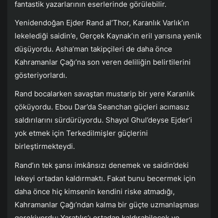
fantastik yazarlarının eserlerinde görülebilir.
Yenidendoğan Ejder Rand al’Thor, Karanlık Varlık’ın
lekelediği saidin’e, Gerçek Kaynak’ın eril yarısına yenik
düşüyordu. Asha’man takipçileri de daha önce
Kahramanlar Çağı’na son veren deliliğin belirtilerini
gösteriyorlardı.
Rand bocalarken savaştan mustarip bir yere Karanlık
çöküyordu. Ebou Dar’da Seanchan güçleri acımasız
saldırılarını sürdürüyordu. Shayol Ghul’deyse Ejder’i
yok etmek için Terkedilmişler güçlerini
birleştirmekteydi.
Rand’ın tek şansı imkânsızı denemek ve saidin’deki
lekeyi ortadan kaldırmaktı. Fakat bunu becermek için
daha önce hiç kimsenin kendini riske atmadığı,
Kahramanlar Çağı’ndan kalma bir güçte uzmanlaşması
gerekiyordu; Yaratılış’ı ortadan kaldırabilecek ve