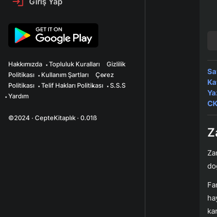
Giriş Yap
Hakkımızda
Topluluk Kuralları
Gizlilik
Sa
Politikası
Kullanım Şartları
Çerez
Ka
Politikası
Telif Hakları Politikası
S.S.S
Ya
Yardım
CK
©2024 · CepteKitaplık · 0.01ß
Z
Za
do
Fa
ha
ka