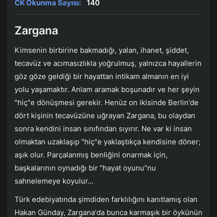
CK Okunma Sayısı:
140
Zargana
Kimsenin birbirine bakmadığı, yalan, ihanet, şiddet,
tecavüz ve acımasızlıkla yoğrulmuş, yalnızca hayallerin
göz göze geldiği bir hayattan intikam almanın en iyi
yolu yaşamaktır. Anlam aramak boşunadır ve her şeyin
"hiç"e dönüşmesi gerekir. Henüz on ikisinde Berlin'de
dört kişinin tecavüzüne uğrayan Zargana, bu olaydan
sonra kendini insan sınıfından sıyırır. Ne var ki insan
olmaktan uzaklaşıp "hiç"e yaklaştıkça kendisine döner;
aşık olur. Parçalanmış benliğini onarmak için,
başkalarının oynadığı bir "hayat oyunu"nu
sahnelemeye koyulur...
Türk edebiyatında şimdiden farklılığını kanıtlamış olan
Hakan Günday, Zargana'da bunca karmaşık bir öykünün