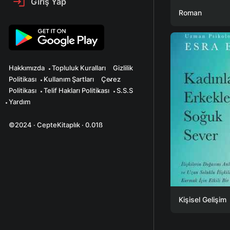
Giriş Yap
Roman
Hakkımızda
Topluluk Kuralları
Gizlilik
Politikası
Kullanım Şartları
Çerez
Politikası
Telif Hakları Politikası
S.S.S
Yardım
©2024 · CepteKitaplık · 0.01ß
Kişisel Gelişim