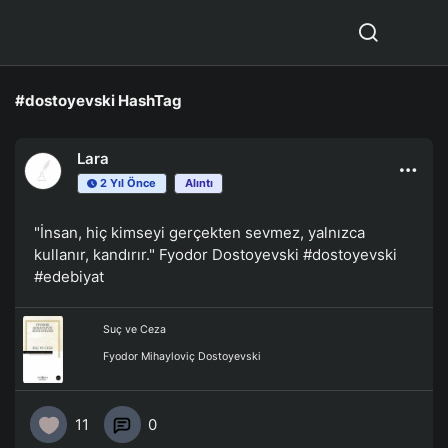
#dostoyevski HashTag
Lara
2 Yıl Önce
Alıntı
"İnsan, hiç kimseyi gerçekten sevmez, yalnızca
kullanır, kandırır." Fyodor Dostoyevski
#dostoyevski
#edebiyat
Suç ve Ceza
Fyodor Mihayloviç Dostoyevski
11
0